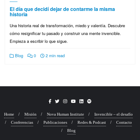
El día que decidí dejar de contarme la misma
historia
Una historia real de transformación, miedo y valentía. Descubre
cómo resignificar tu pasado y construir una mente invencible.
Empieza a escribir lo que sigue.
Blog
0
2 min read
Home
Misión
Nova Human Institute
Invencible – el desafío
Conferencias
Publicaciones
Redes & Podcast
Contacto
Blog